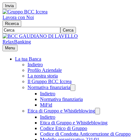
Invia
Lavora con Noi
Ricerca
Cerca
RelaxBanking
Menu
La tua Banca
Indietro
Profilo Aziendale
La nostra storia
Il Gruppo BCC Iccrea
Normativa finanziaria
Indietro
Normativa finanziaria
MiFid
Etica di Gruppo e Whistleblowing
Indietro
Etica di Gruppo e Whistleblowing
Codice Etico di Gruppo
Codice di Condotta Anticorruzione di Gruppo
Modello organizzativo 231/01