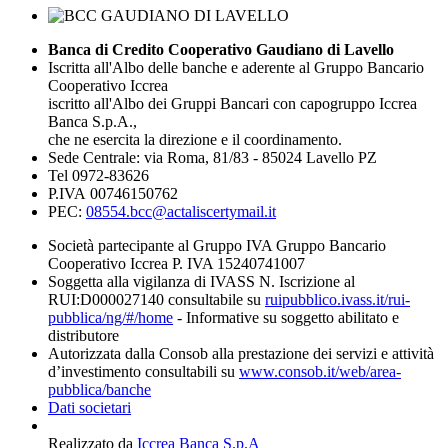
Banca di Credito Cooperativo Gaudiano di Lavello
Iscritta all'Albo delle banche e aderente al Gruppo Bancario
Cooperativo Iccrea
iscritto all'Albo dei Gruppi Bancari con capogruppo Iccrea
Banca S.p.A.,
che ne esercita la direzione e il coordinamento.
Sede Centrale: via Roma, 81/83 - 85024 Lavello PZ
Tel 0972-83626
P.IVA 00746150762
PEC:
08554.bcc@actaliscertymail.it
Società partecipante al Gruppo IVA Gruppo Bancario
Cooperativo Iccrea P. IVA 15240741007
Soggetta alla vigilanza di IVASS N. Iscrizione al
RUI:D000027140 consultabile su
ruipubblico.ivass.it/rui-
pubblica/ng/#/home
- Informative su soggetto abilitato e
distributore
Autorizzata dalla Consob alla prestazione dei servizi e attività
d’investimento consultabili su
www.consob.it/web/area-
pubblica/banche
Dati societari
Realizzato da
Iccrea Banca S.p.A