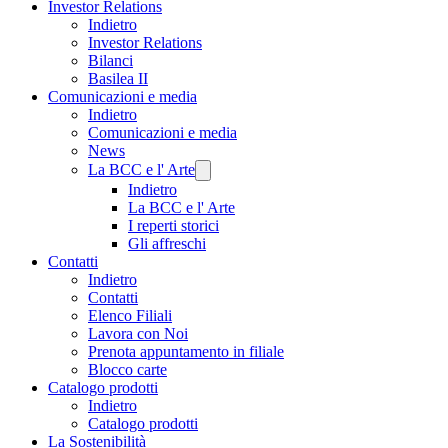
Investor Relations
Indietro
Investor Relations
Bilanci
Basilea II
Comunicazioni e media
Indietro
Comunicazioni e media
News
La BCC e l' Arte
Indietro
La BCC e l' Arte
I reperti storici
Gli affreschi
Contatti
Indietro
Contatti
Elenco Filiali
Lavora con Noi
Prenota appuntamento in filiale
Blocco carte
Catalogo prodotti
Indietro
Catalogo prodotti
La Sostenibilità