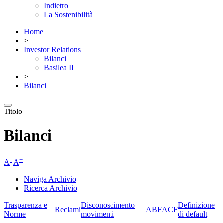
Indietro
La Sostenibilità
Home
>
Investor Relations
Bilanci
Basilea II
>
Bilanci
Titolo
Bilanci
-
+
A
A
Naviga Archivio
Ricerca Archivio
Trasparenza e
Disconoscimento
Definizione
Reclami
ABF
ACF
Norme
movimenti
di default