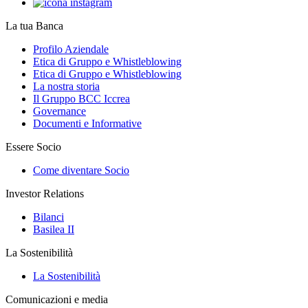
La tua Banca
Profilo Aziendale
Etica di Gruppo e Whistleblowing
Etica di Gruppo e Whistleblowing
La nostra storia
Il Gruppo BCC Iccrea
Governance
Documenti e Informative
Essere Socio
Come diventare Socio
Investor Relations
Bilanci
Basilea II
La Sostenibilità
La Sostenibilità
Comunicazioni e media