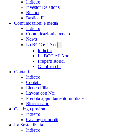
Indietro
Investor Relations
Bilanci
Basilea II
Comunicazioni e media
Indietro
Comunicazioni e media
News
La BCC e l' Arte
Indietro
La BCC e l' Arte
I reperti storici
Gli affreschi
Contatti
Indietro
Contatti
Elenco Filiali
Lavora con Noi
Prenota appuntamento in filiale
Blocco carte
Catalogo prodotti
Indietro
Catalogo prodotti
La Sostenibilità
Indietro