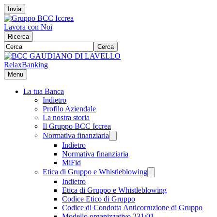
Invia
Lavora con Noi
Ricerca
Cerca
RelaxBanking
Menu
La tua Banca
Indietro
Profilo Aziendale
La nostra storia
Il Gruppo BCC Iccrea
Normativa finanziaria
Indietro
Normativa finanziaria
MiFid
Etica di Gruppo e Whistleblowing
Indietro
Etica di Gruppo e Whistleblowing
Codice Etico di Gruppo
Codice di Condotta Anticorruzione di Gruppo
Modello organizzativo 231/01