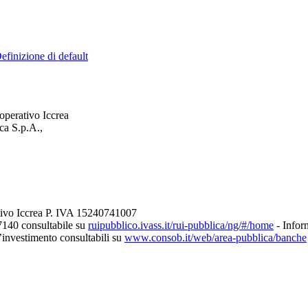
efinizione di default
operativo Iccrea
ca S.p.A.,
tivo Iccrea P. IVA 15240741007
7140 consultabile su
ruipubblico.ivass.it/rui-pubblica/ng/#/home
- Inform
d’investimento consultabili su
www.consob.it/web/area-pubblica/banche