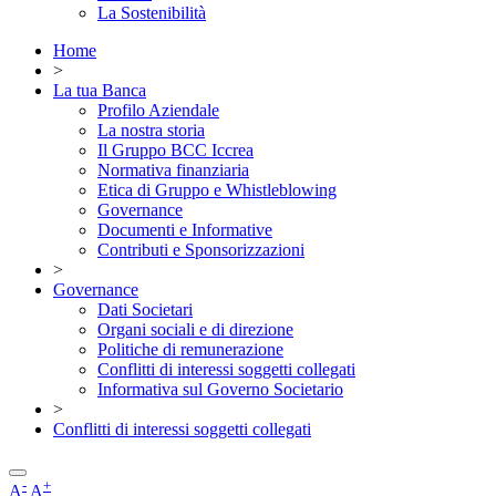
La Sostenibilità
Home
>
La tua Banca
Profilo Aziendale
La nostra storia
Il Gruppo BCC Iccrea
Normativa finanziaria
Etica di Gruppo e Whistleblowing
Governance
Documenti e Informative
Contributi e Sponsorizzazioni
>
Governance
Dati Societari
Organi sociali e di direzione
Politiche di remunerazione
Conflitti di interessi soggetti collegati
Informativa sul Governo Societario
>
Conflitti di interessi soggetti collegati
-
+
A
A