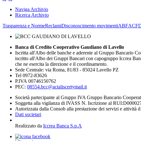
Naviga Archivio
Ricerca Archivio
Trasparenza e Norme
Reclami
Disconoscimento movimenti
ABF
ACF
D
Banca di Credito Cooperativo Gaudiano di Lavello
Iscritta all'Albo delle banche e aderente al Gruppo Bancario Co
iscritto all'Albo dei Gruppi Bancari con capogruppo Iccrea Ban
che ne esercita la direzione e il coordinamento.
Sede Centrale: via Roma, 81/83 - 85024 Lavello PZ
Tel 0972-83626
P.IVA 00746150762
PEC:
08554.bcc@actaliscertymail.it
Società partecipante al Gruppo IVA Gruppo Bancario Coopera
Soggetta alla vigilanza di IVASS N. Iscrizione al RUI:D00002
Autorizzata dalla Consob alla prestazione dei servizi e attività 
Dati societari
Realizzato da
Iccrea Banca S.p.A