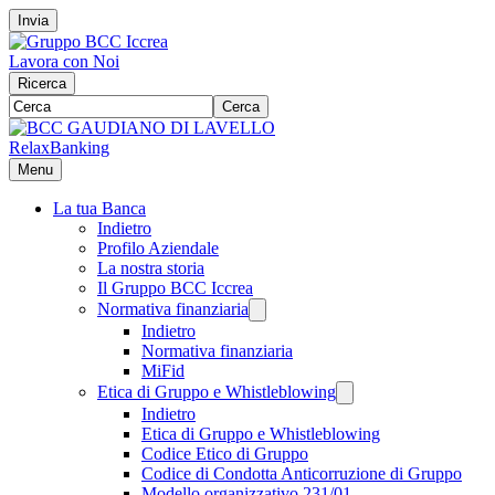
Invia
Lavora con Noi
Ricerca
Cerca
RelaxBanking
Menu
La tua Banca
Indietro
Profilo Aziendale
La nostra storia
Il Gruppo BCC Iccrea
Normativa finanziaria
Indietro
Normativa finanziaria
MiFid
Etica di Gruppo e Whistleblowing
Indietro
Etica di Gruppo e Whistleblowing
Codice Etico di Gruppo
Codice di Condotta Anticorruzione di Gruppo
Modello organizzativo 231/01