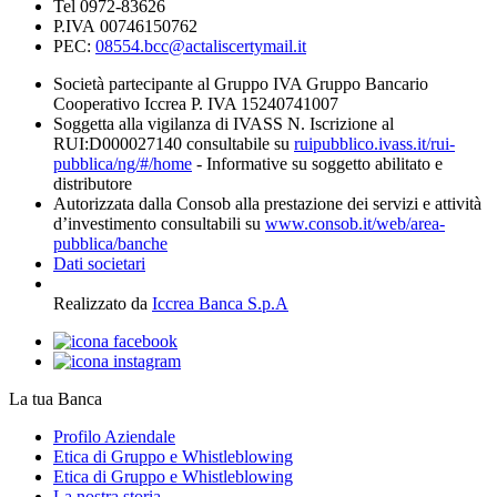
Tel 0972-83626
P.IVA 00746150762
PEC:
08554.bcc@actaliscertymail.it
Società partecipante al Gruppo IVA Gruppo Bancario
Cooperativo Iccrea P. IVA 15240741007
Soggetta alla vigilanza di IVASS N. Iscrizione al
RUI:D000027140 consultabile su
ruipubblico.ivass.it/rui-
pubblica/ng/#/home
- Informative su soggetto abilitato e
distributore
Autorizzata dalla Consob alla prestazione dei servizi e attività
d’investimento consultabili su
www.consob.it/web/area-
pubblica/banche
Dati societari
Realizzato da
Iccrea Banca S.p.A
La tua Banca
Profilo Aziendale
Etica di Gruppo e Whistleblowing
Etica di Gruppo e Whistleblowing
La nostra storia