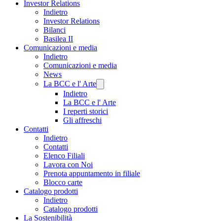
Investor Relations
Indietro
Investor Relations
Bilanci
Basilea II
Comunicazioni e media
Indietro
Comunicazioni e media
News
La BCC e l' Arte
Indietro
La BCC e l' Arte
I reperti storici
Gli affreschi
Contatti
Indietro
Contatti
Elenco Filiali
Lavora con Noi
Prenota appuntamento in filiale
Blocco carte
Catalogo prodotti
Indietro
Catalogo prodotti
La Sostenibilità