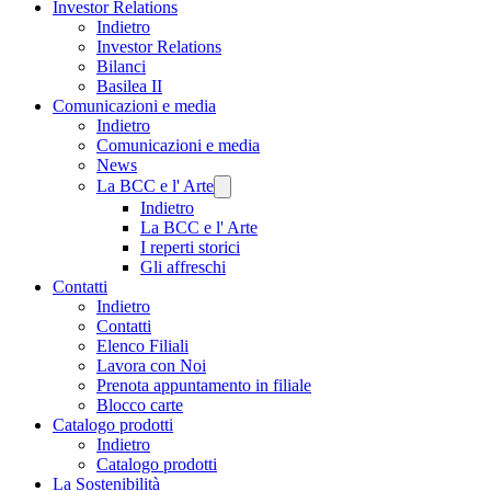
Investor Relations
Indietro
Investor Relations
Bilanci
Basilea II
Comunicazioni e media
Indietro
Comunicazioni e media
News
La BCC e l' Arte
Indietro
La BCC e l' Arte
I reperti storici
Gli affreschi
Contatti
Indietro
Contatti
Elenco Filiali
Lavora con Noi
Prenota appuntamento in filiale
Blocco carte
Catalogo prodotti
Indietro
Catalogo prodotti
La Sostenibilità