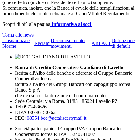
(due) effettivi (incluso il Presidente) e 1 (uno) supplente.
Si comunica, inoltre, che la Banca si avvale delle semplificazioni al
procedimento elettorale richiamate al Capo VII del Regolamento.
Scopri di più alla pagina
Informativa ai soci
Torna alle news
Trasparenza e
Disconoscimento
Definizione
Reclami
ABF
ACF
Norme
movimenti
di default
Banca di Credito Cooperativo Gaudiano di Lavello
Iscritta all'Albo delle banche e aderente al Gruppo Bancario
Cooperativo Iccrea
iscritto all'Albo dei Gruppi Bancari con capogruppo Iccrea
Banca S.p.A.,
che ne esercita la direzione e il coordinamento.
Sede Centrale: via Roma, 81/83 - 85024 Lavello PZ
Tel 0972-83626
P.IVA 00746150762
PEC:
08554.bcc@actaliscertymail.it
Società partecipante al Gruppo IVA Gruppo Bancario
Cooperativo Iccrea P. IVA 15240741007
Soggetta alla vigilanza di IVASS N. Iscrizione al