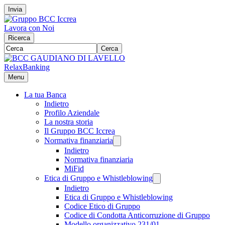
Invia
Lavora con Noi
Ricerca
Cerca
RelaxBanking
Menu
La tua Banca
Indietro
Profilo Aziendale
La nostra storia
Il Gruppo BCC Iccrea
Normativa finanziaria
Indietro
Normativa finanziaria
MiFid
Etica di Gruppo e Whistleblowing
Indietro
Etica di Gruppo e Whistleblowing
Codice Etico di Gruppo
Codice di Condotta Anticorruzione di Gruppo
Modello organizzativo 231/01