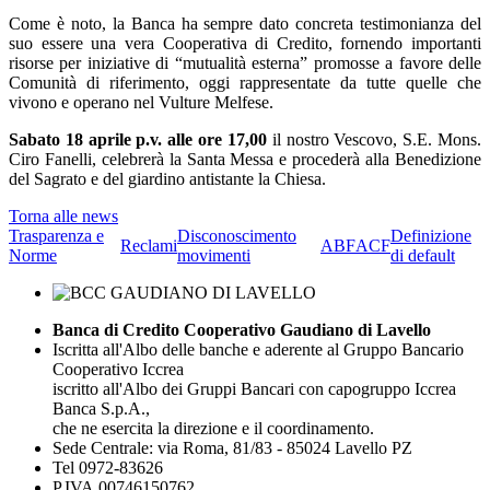
Come è noto, la Banca ha sempre dato concreta testimonianza del
suo essere una vera Cooperativa di Credito, fornendo importanti
risorse per iniziative di “mutualità esterna” promosse a favore delle
Comunità di riferimento, oggi rappresentate da tutte quelle che
vivono e operano nel Vulture Melfese.
Sabato 18 aprile p.v. alle ore 17,00
il nostro Vescovo, S.E. Mons.
Ciro Fanelli, celebrerà la Santa Messa e procederà alla Benedizione
del Sagrato e del giardino antistante la Chiesa.
Torna alle news
Trasparenza e
Disconoscimento
Definizione
Reclami
ABF
ACF
Norme
movimenti
di default
Banca di Credito Cooperativo Gaudiano di Lavello
Iscritta all'Albo delle banche e aderente al Gruppo Bancario
Cooperativo Iccrea
iscritto all'Albo dei Gruppi Bancari con capogruppo Iccrea
Banca S.p.A.,
che ne esercita la direzione e il coordinamento.
Sede Centrale: via Roma, 81/83 - 85024 Lavello PZ
Tel 0972-83626
P.IVA 00746150762