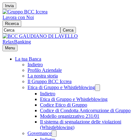
Invia
Lavora con Noi
Ricerca
Cerca
RelaxBanking
Menu
La tua Banca
Indietro
Profilo Aziendale
La nostra storia
Il Gruppo BCC Iccrea
Etica di Gruppo e Whistleblowing
Indietro
Etica di Gruppo e Whistleblowing
Codice Etico di Gruppo
Codice di Condotta Anticorruzione di Gruppo
Modello organizzativo 231/01
Il sistema di segnalazione delle violazioni
(Whistleblowing)
Governance
Indietro