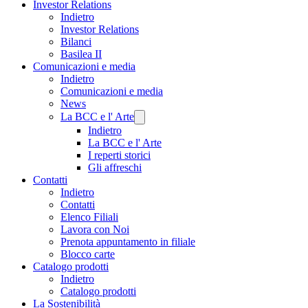
Investor Relations
Indietro
Investor Relations
Bilanci
Basilea II
Comunicazioni e media
Indietro
Comunicazioni e media
News
La BCC e l' Arte
Indietro
La BCC e l' Arte
I reperti storici
Gli affreschi
Contatti
Indietro
Contatti
Elenco Filiali
Lavora con Noi
Prenota appuntamento in filiale
Blocco carte
Catalogo prodotti
Indietro
Catalogo prodotti
La Sostenibilità