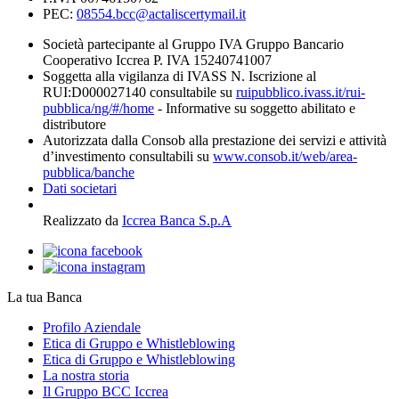
PEC:
08554.bcc@actaliscertymail.it
Società partecipante al Gruppo IVA Gruppo Bancario
Cooperativo Iccrea P. IVA 15240741007
Soggetta alla vigilanza di IVASS N. Iscrizione al
RUI:D000027140 consultabile su
ruipubblico.ivass.it/rui-
pubblica/ng/#/home
- Informative su soggetto abilitato e
distributore
Autorizzata dalla Consob alla prestazione dei servizi e attività
d’investimento consultabili su
www.consob.it/web/area-
pubblica/banche
Dati societari
Realizzato da
Iccrea Banca S.p.A
La tua Banca
Profilo Aziendale
Etica di Gruppo e Whistleblowing
Etica di Gruppo e Whistleblowing
La nostra storia
Il Gruppo BCC Iccrea