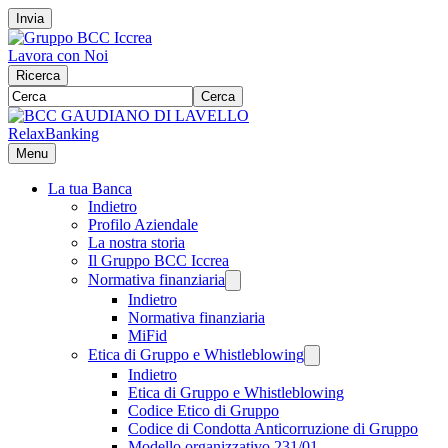
Invia
Lavora con Noi
Ricerca
Cerca
RelaxBanking
Menu
La tua Banca
Indietro
Profilo Aziendale
La nostra storia
Il Gruppo BCC Iccrea
Normativa finanziaria
Indietro
Normativa finanziaria
MiFid
Etica di Gruppo e Whistleblowing
Indietro
Etica di Gruppo e Whistleblowing
Codice Etico di Gruppo
Codice di Condotta Anticorruzione di Gruppo
Modello organizzativo 231/01