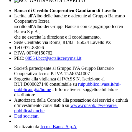
Banca di Credito Cooperativo Gaudiano di Lavello
Iscritta all'Albo delle banche e aderente al Gruppo Bancario
Cooperativo Iccrea
iscritto all'Albo dei Gruppi Bancari con capogruppo Iccrea
Banca S.p.A.,
che ne esercita la direzione e il coordinamento.
Sede Centrale: via Roma, 81/83 - 85024 Lavello PZ
Tel 0972-83626
P.IVA 00746150762
PEC:
08554.bcc@actaliscertymail.it
Società partecipante al Gruppo IVA Gruppo Bancario
Cooperativo Iccrea P. IVA 15240741007
Soggetta alla vigilanza di IVASS N. Iscrizione al
RUI:D000027140 consultabile su
ruipubblico.ivass.it/rui-
pubblica/ng/#/home
- Informative su soggetto abilitato e
distributore
Autorizzata dalla Consob alla prestazione dei servizi e attività
d’investimento consultabili su
www.consob.it/web/area-
pubblica/banche
Dati societari
Realizzato da
Iccrea Banca S.p.A