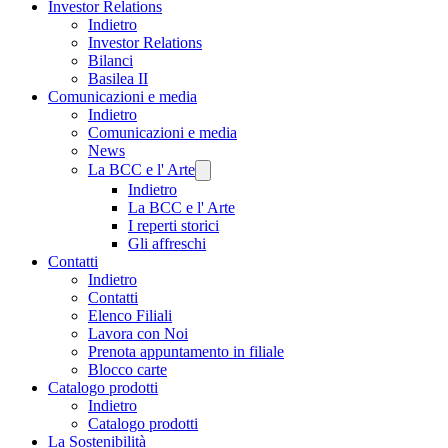
Investor Relations
Indietro
Investor Relations
Bilanci
Basilea II
Comunicazioni e media
Indietro
Comunicazioni e media
News
La BCC e l' Arte
Indietro
La BCC e l' Arte
I reperti storici
Gli affreschi
Contatti
Indietro
Contatti
Elenco Filiali
Lavora con Noi
Prenota appuntamento in filiale
Blocco carte
Catalogo prodotti
Indietro
Catalogo prodotti
La Sostenibilità