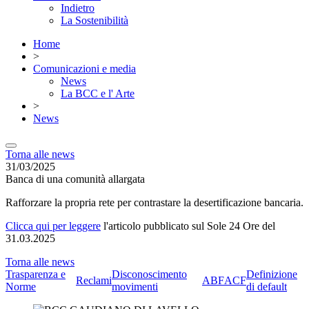
Indietro
La Sostenibilità
Home
>
Comunicazioni e media
News
La BCC e l' Arte
>
News
Torna alle news
31/03/2025
Banca di una comunità allargata
Rafforzare la propria rete per contrastare la desertificazione bancaria.
Clicca qui per leggere
l'articolo pubblicato sul Sole 24 Ore del
31.03.2025
Torna alle news
Trasparenza e
Disconoscimento
Definizione
Reclami
ABF
ACF
Norme
movimenti
di default