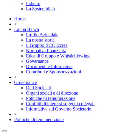
Indietro
La Sostenibilità
Home
>
La tua Banca
Profilo Aziendale
La nostra storia
Il Gruppo BCC Iccrea
Normativa finanziaria
Etica di Gruppo e Whistleblowing
Governance
Documenti e Informative
Contributi e Sponsorizzazioni
>
Governance
Dati Societari
Organi sociali e di direzione
Politiche di remunerazione
Conflitti di interessi soggetti collegati
Informativa sul Governo Societario
>
Politiche di remunerazione