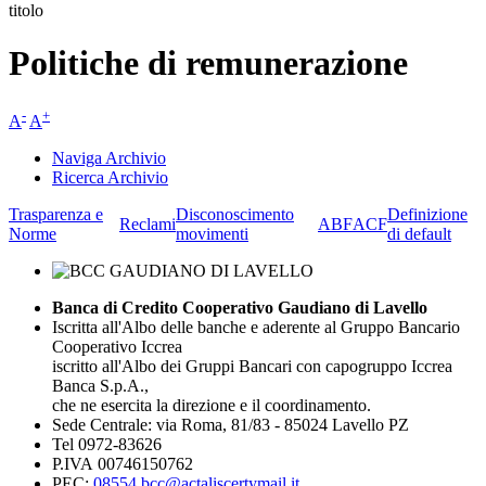
titolo
Politiche di remunerazione
-
+
A
A
Naviga Archivio
Ricerca Archivio
Trasparenza e
Disconoscimento
Definizione
Reclami
ABF
ACF
Norme
movimenti
di default
Banca di Credito Cooperativo Gaudiano di Lavello
Iscritta all'Albo delle banche e aderente al Gruppo Bancario
Cooperativo Iccrea
iscritto all'Albo dei Gruppi Bancari con capogruppo Iccrea
Banca S.p.A.,
che ne esercita la direzione e il coordinamento.
Sede Centrale: via Roma, 81/83 - 85024 Lavello PZ
Tel 0972-83626
P.IVA 00746150762
PEC:
08554.bcc@actaliscertymail.it