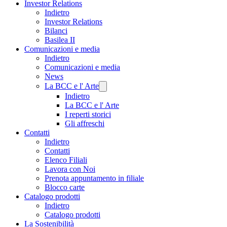
Investor Relations
Indietro
Investor Relations
Bilanci
Basilea II
Comunicazioni e media
Indietro
Comunicazioni e media
News
La BCC e l' Arte
Indietro
La BCC e l' Arte
I reperti storici
Gli affreschi
Contatti
Indietro
Contatti
Elenco Filiali
Lavora con Noi
Prenota appuntamento in filiale
Blocco carte
Catalogo prodotti
Indietro
Catalogo prodotti
La Sostenibilità