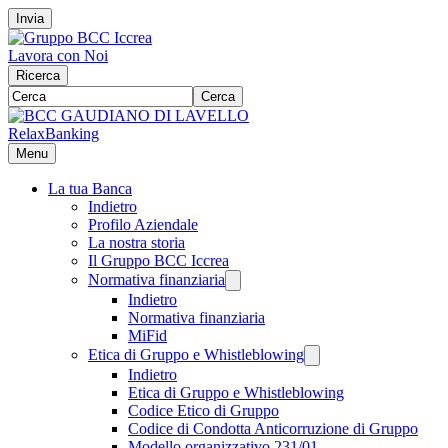
Invia
Lavora con Noi
Ricerca
Cerca
RelaxBanking
Menu
La tua Banca
Indietro
Profilo Aziendale
La nostra storia
Il Gruppo BCC Iccrea
Normativa finanziaria
Indietro
Normativa finanziaria
MiFid
Etica di Gruppo e Whistleblowing
Indietro
Etica di Gruppo e Whistleblowing
Codice Etico di Gruppo
Codice di Condotta Anticorruzione di Gruppo
Modello organizzativo 231/01