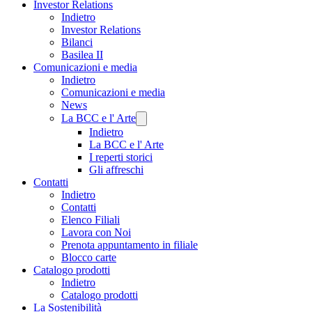
Investor Relations
Indietro
Investor Relations
Bilanci
Basilea II
Comunicazioni e media
Indietro
Comunicazioni e media
News
La BCC e l' Arte
Indietro
La BCC e l' Arte
I reperti storici
Gli affreschi
Contatti
Indietro
Contatti
Elenco Filiali
Lavora con Noi
Prenota appuntamento in filiale
Blocco carte
Catalogo prodotti
Indietro
Catalogo prodotti
La Sostenibilità