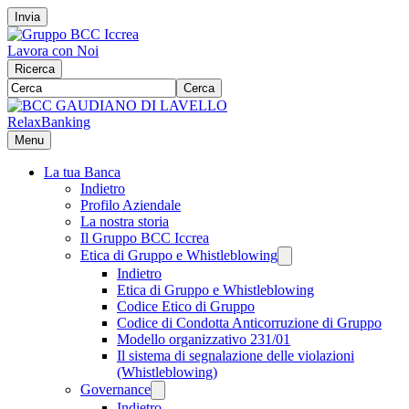
Invia
Lavora con Noi
Ricerca
Cerca
RelaxBanking
Menu
La tua Banca
Indietro
Profilo Aziendale
La nostra storia
Il Gruppo BCC Iccrea
Etica di Gruppo e Whistleblowing
Indietro
Etica di Gruppo e Whistleblowing
Codice Etico di Gruppo
Codice di Condotta Anticorruzione di Gruppo
Modello organizzativo 231/01
Il sistema di segnalazione delle violazioni
(Whistleblowing)
Governance
Indietro